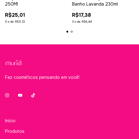
250Ml
Banho Lavanda 230ml
R$25,01
R$17,38
5
x
de
R$5,72
3
x
de
R$6,44
Faz cosméticos pensando em você!
Início
Produtos