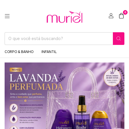
0
CORPO & BANHO
INFANTIL
1
/
2