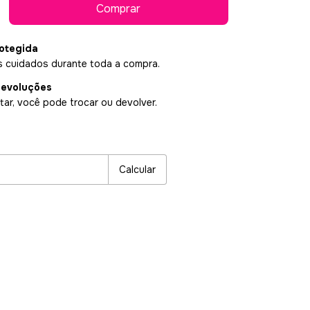
otegida
 cuidados durante toda a compra.
devoluções
ar, você pode trocar ou devolver.
P:
Alterar CEP
Calcular