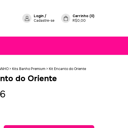
Login
/
Carrinho
(
0
)
Cadastre-se
R$0,00
ANHO
>
Kits Banho Premium
>
Kit Encanto do Oriente
anto do Oriente
46