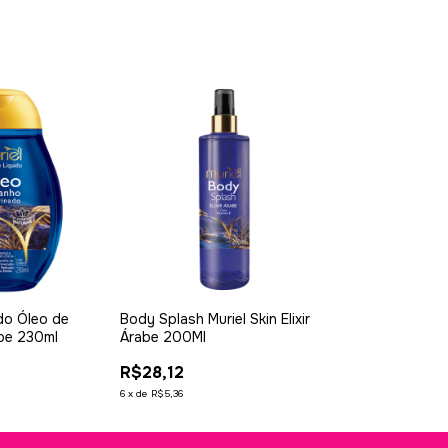
do Óleo de
Body Splash Muriel Skin Elixir
abe 230ml
Árabe 200Ml
R$28,12
6
x
de
R$5,36