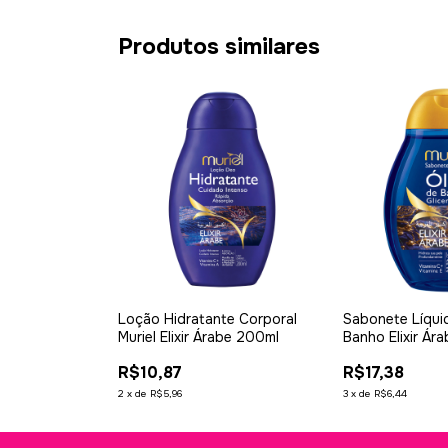
Produtos similares
Loção Hidratante Corporal
Sabonete Líqui
Muriel Elixir Árabe 200ml
Banho Elixir Ár
R$10,87
R$17,38
2
x
de
R$5,96
3
x
de
R$6,44