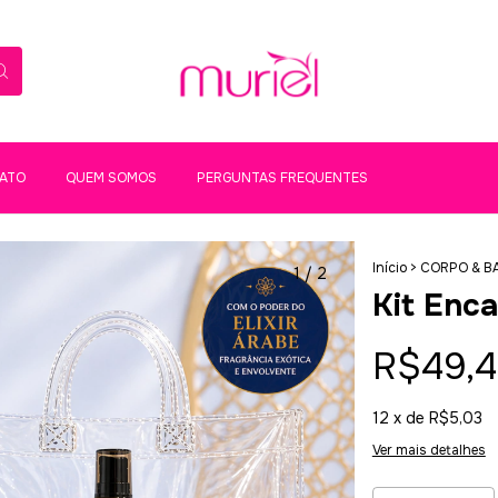
ATO
QUEM SOMOS
PERGUNTAS FREQUENTES
Início
>
CORPO & B
1
/
2
Kit Enc
R$49,
12
x de
R$5,03
Ver mais detalhes