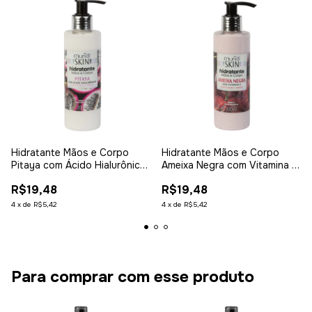
Hidratante Mãos e Corpo
Hidratante Mãos e Corpo
Pitaya com Ácido Hialurônico
Ameixa Negra com Vitamina E
200ml
200ml
R$19,48
R$19,48
4
x
de
R$5,42
4
x
de
R$5,42
Para comprar com esse produto