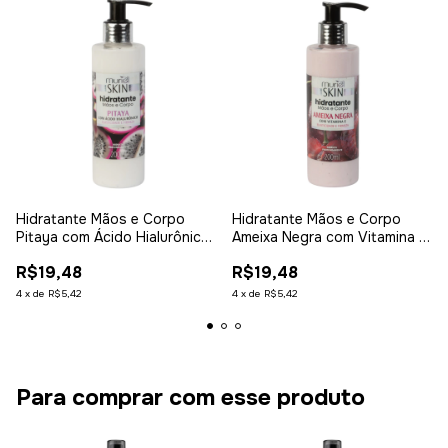
Hidratante Mãos e Corpo
Hidratante Mãos e Corpo
Pitaya com Ácido Hialurônico
Ameixa Negra com Vitamina E
200ml
200ml
R$19,48
R$19,48
4
x
de
R$5,42
4
x
de
R$5,42
Para comprar com esse produto