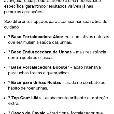
avançada, cada produto atende a uma necessidade
específica, garantindo resultados visíveis já nas
primeiras aplicações.
São diferentes opções para acompanhar sua rotina de
cuidado:
?
Base Fortalecedora Alecrim
– com ativos naturais
que estimulam a saúde das unhas.
?
Base Endurecedora de Unhas
– mais resistência
contra quebras e lascas.
?
Base Fortalecedora Booster
– ação intensiva
para unhas fracas e quebradiças.
?
Base para Unhas Roidas
– aliada no combate ao
hábito de roer unhas.
?
Top Coat Lilás
– acabamento brilhante e proteção
extra.
?
Casco de Cavalo
– tradicional fortalecedor que