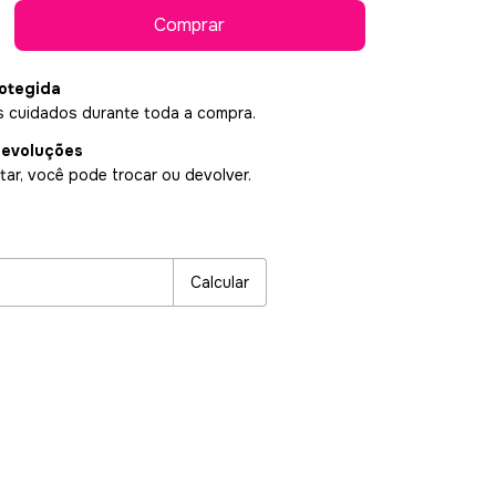
otegida
 cuidados durante toda a compra.
devoluções
ar, você pode trocar ou devolver.
P:
Alterar CEP
Calcular