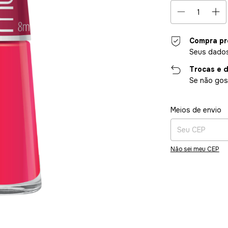
Compra pr
Seus dados
Trocas e 
Se não gost
Entregas para o CE
Meios de envio
Não sei meu CEP