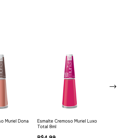
o Muriel Dona
Esmalte Cremoso Muriel Luxo
Esmalte Cremo
Total 8ml
Barroco 8ml
R$4,99
R$4,99