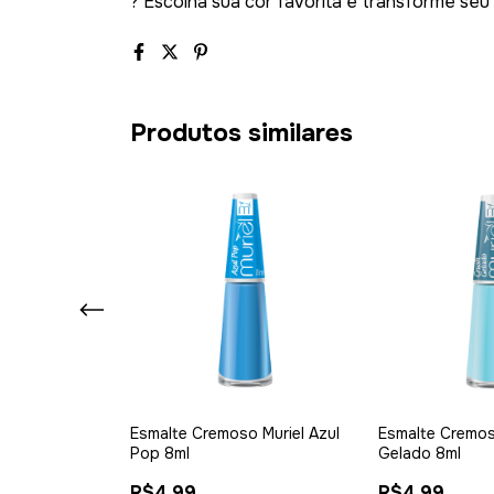
? Escolha sua cor favorita e transforme seu 
Produtos similares
o Muriel Vinho
Esmalte Cremoso Muriel Azul
Esmalte Cremos
Pop 8ml
Gelado 8ml
R$4,99
R$4,99