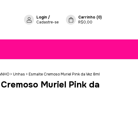
Login
/
Carrinho
(
0
)
Cadastre-se
R$0,00
ANHO
>
Unhas
>
Esmalte Cremoso Muriel Pink da Vez 8ml
 Cremoso Muriel Pink da
9