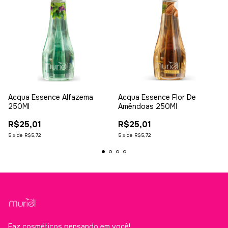
Acqua Essence Alfazema
Acqua Essence Flor De
250Ml
Amêndoas 250Ml
R$25,01
R$25,01
5
x
de
R$5,72
5
x
de
R$5,72
Faz cosméticos pensando em você!